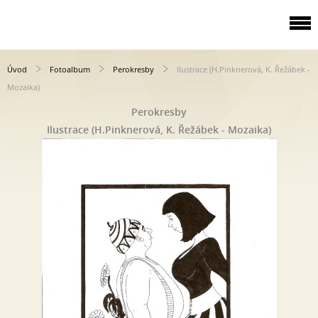
Úvod
Fotoalbum
Perokresby
Ilustrace (H.Pinknerová, K. Řežábek -
Mozaika)
Perokresby
Ilustrace (H.Pinknerová, K. Řežábek - Mozaika)