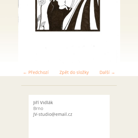
← Předchozí
Zpět do složky
Další →
Jiří Vidlák
Brno
JV-studio@email.cz