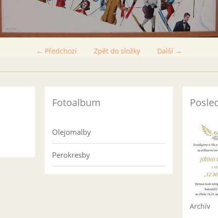
← Předchozí
Zpět do složky
Další →
Fotoalbum
Posled
Olejomalby
Perokresby
Archív